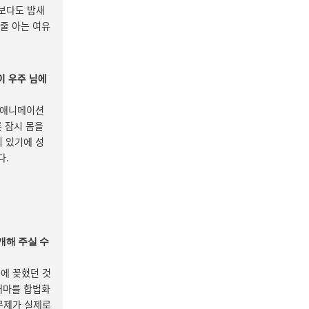
간보다도 밤새
줄 아는 여유
이 우주 님에
. 애니메이션
론 잠시 몸을
이 있기에 성
다.
소개해 주실 수
에 꽂혔던 것
대마를 합법화
문제가 실제로