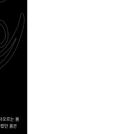
 차오르는 봄
달렸던 몸은