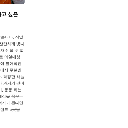
하고 싶은
습니다. 작열
 찬란하게 빛나
자주 볼 수 없
이로 아열대성
계에 불어닥친
장에서 무분별
. 화창한 하늘
아 과거의 것이
, 통통 튀는
세상을 꿈꾸는
획자가 된다면
브랜드 5곳을