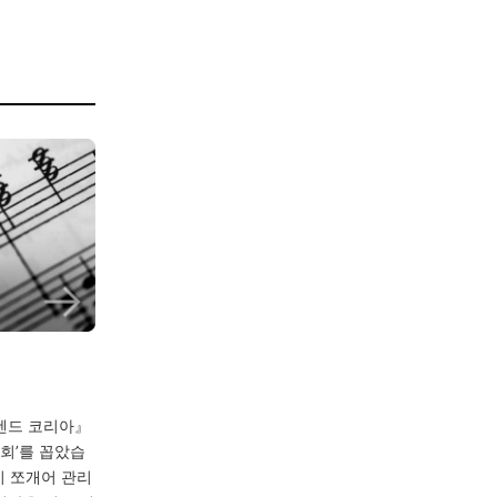
렌드 코리아』
사회’를 꼽았습
지 쪼개어 관리