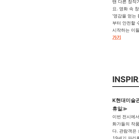
땐 다른 창작
요. 영화 속 
‘영감을 얻는
부터 안전할 
시작하는 이
가기
INSPI
K현대미술관 ≪
휴일≫
이번 전시에서
화가들의 작품
다. 관람객은
19세기 파리