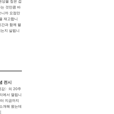
현상을 짚은 겁
하는 것만큼 바
없으니까 요점만
’을 재고합니
시간과 함께 펼
인되는지 살핍니
념 전시
공감〉의 20주
러리에서 열립니
부터 지금까지
 소개해 왔는데
E