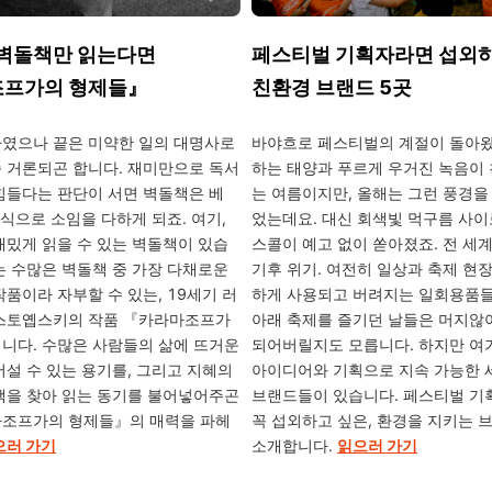
 벽돌책만 읽는다면
페스티벌 기획자라면 섭외
프가의 형제들』
친환경 브랜드 5곳
였으나 끝은 미약한 일의 대명사로
바야흐로 페스티벌의 계절이 돌아왔
 거론되곤 합니다. 재미만으로 독서
하는 태양과 푸르게 우거진 녹음이
힘들다는 판단이 서면 벽돌책은 베
는 여름이지만, 올해는 그런 풍경을 
장식으로 소임을 다하게 되죠. 여기,
었는데요. 대신 회색빛 먹구름 사
재밌게 읽을 수 있는 벽돌책이 있습
스콜이 예고 없이 쏟아졌죠. 전 세
는 수많은 벽돌책 중 가장 다채로운
기후 위기. 여전히 일상과 축제 현
작품이라 자부할 수 있는, 19세기 러
하게 사용되고 버려지는 일회용품들
도스토옙스키의 작품 『카라마조프가
아래 축제를 즐기던 날들은 머지않
니다. 수많은 사람들의 삶에 뜨거운
되어버릴지도 모릅니다. 하지만 여기
어설 수 있는 용기를, 그리고 지혜의
아이디어와 기획으로 지속 가능한 
책을 찾아 읽는 동기를 불어넣어주곤
브랜드들이 있습니다. 페스티벌 기
마조프가의 형제들』의 매력을 파헤
꼭 섭외하고 싶은, 환경을 지키는 
으러 가기
소개합니다.
읽으러 가기