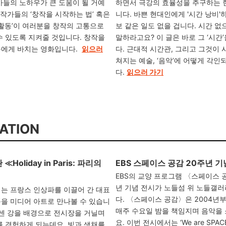
가들의 노하우가 큰 도움이 될 거예
하면서 극강의 효율성을 추구하는 
창작가들의 ‘창작을 시작하는 법’ 혹은
니다. 바쁜 현대인에게 '시간 낭비'
 활동’이 여러분을 창작의 고통으로
보 같은 일도 없을 겁니다. 시간 
수 있도록 지켜줄 것입니다. 창작을
말하라고요? 이 글은 바로 그 ‘시간
들에게 바치는 영화입니다.
읽으러
다. 근대적 시간관, 그리고 그것이 
쳐지는 예술, ‘음악’에 어떻게 각
다.
읽으러 가기
RATION
Holiday in Paris: 파리의
EBS 스페이스 공감 20주년 기
EBS의 교양 프로그램 〈스페이스 
년 기념 전시가 노들섬 위 노들갤
는 프랑스 인상파를 이끌어 간 대표
다. 〈스페이스 공감〉은 2004년
을 미디어 아트로 만나볼 수 있습니
매주 수요일 밤을 책임지며 음악을
 센 강을 배경으로 전시장을 거닐며
요. 이번 전시에서는 ‘We are SPAC
를 경험하게 되는데요. 빛과 색채를