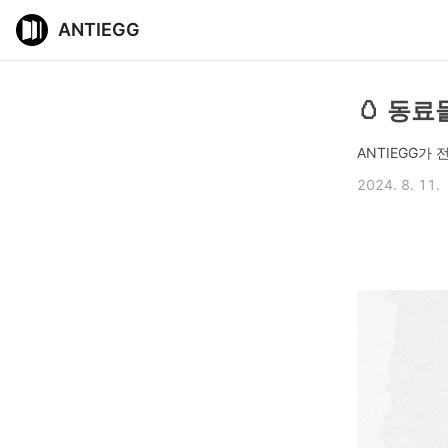
ANTIEGG
🥚 동료
ANTIEGG가
2024. 8. 11.