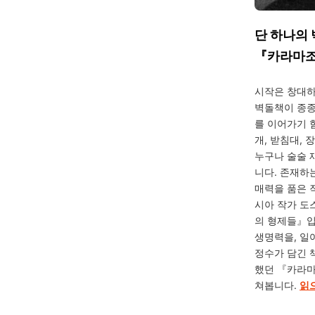
단 하나의
『카라마조
시작은 창대하
벽돌책이 종종
를 이어가기 
개, 받침대, 
누구나 술술 
니다. 존재하
매력을 품은 
시아 작가 
의 형제들』입
생명력을, 일
정수가 담긴 
했던 『카라
쳐봅니다.
읽