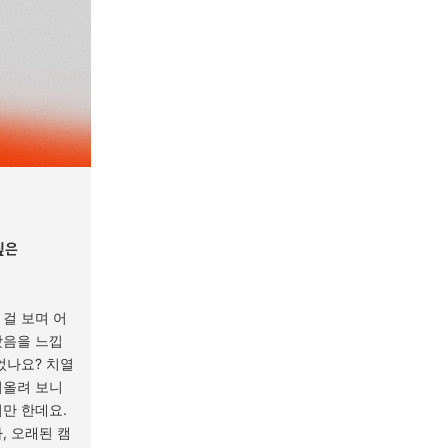
싶은
걸 보며 어
왔음을 느낍
었나요? 치열
떠올려 보니
만 한데요.
, 오래된 캠