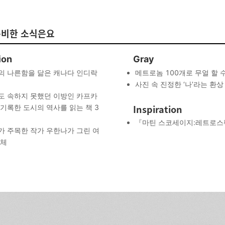
준비한 소식은요
ion
Gray
의 나른함을 닮은 캐나다 인디락
메트로놈 100개로 무얼 할 
사진 속 진정한 ‘나’라는 환상
도 속하지 못했던 이방인 카프카
Inspiration
기록한 도시의 역사를 읽는 책 3
『마틴 스코세이지:레트로
가 주목한 작가 우한나가 그린 여
신체