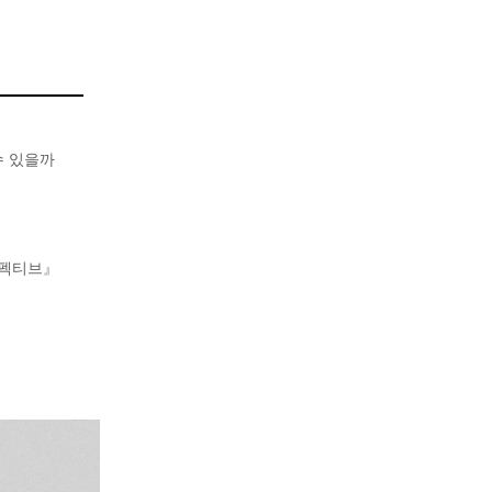
수 있을까
스펙티브』