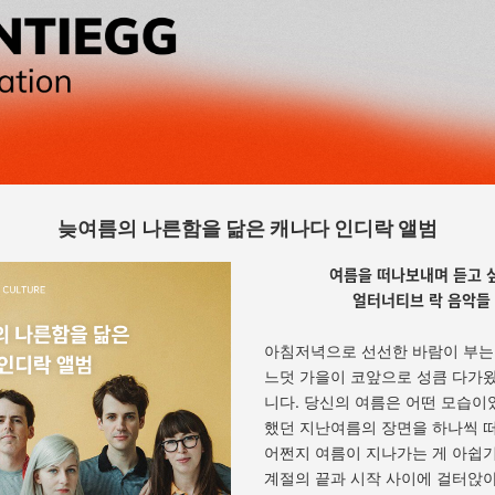
늦여름의 나른함을 닮은 캐나다 인디락 앨범
여름을 떠나보내며 듣고 
얼터너티브 락 음악들
아침저녁으로 선선한 바람이 부는 
느덧 가을이 코앞으로 성큼 다가
니다. 당신의 여름은 어떤 모습이
했던 지난여름의 장면을 하나씩 
어쩐지 여름이 지나가는 게 아쉽기
계절의 끝과 시작 사이에 걸터앉아