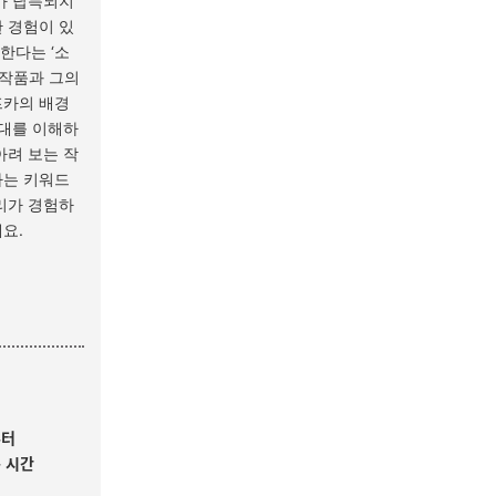
가 납득되지
 경험이 있
한다는 ‘소
 작품과 그의
프카의 배경
시대를 이해하
아려 보는 작
하는 키워드
리가 경험하
세요.
부터
 시간