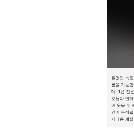
짙었던 녹음
름을 가늠합
데, 1년 
것들과 변하
이 웃을 수
간이 누적될
지나온 계절